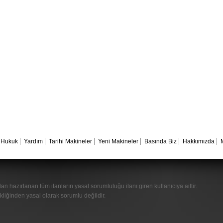
Hukuk
Yardım
Tarihi Makineler
Yeni Makineler
Basında Biz
Hakkımızda
n hazırlanan tüm ilanların yasal sorumluluğu ilanı giren kullanıcıya aittir.
kliğinden yasal olarak sorumlu değildir.