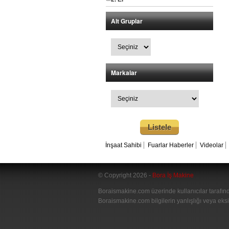
Alt Gruplar
Markalar
İnşaat Sahibi
Fuarlar Haberler
Videolar
© Copyright 2026 -
Bora İş Makine
Boraismakine.com üzerinde kullanıcılar tarafında
Boraismakine.com bilgilerin yanlışlığı veya eksi