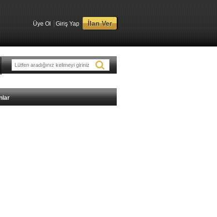
İlan Ver
Üye Ol
Giriş Yap
nlar