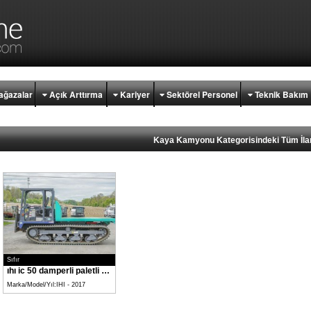
ğazalar
Açık Arttırma
Kariyer
Sektörel Personel
Teknik Bakım
Kaya Kamyonu Kategorisindeki Tüm İla
Sıfır
ıhı ic 50 damperli paletli taşiyici kamyon
Marka/Model/Yıl:IHI - 2017