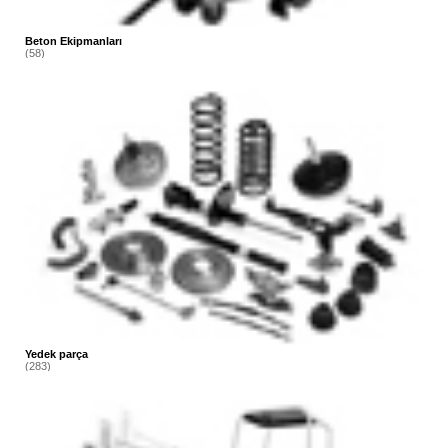
Beton Ekipmanları
(58)
Yedek parça
(283)