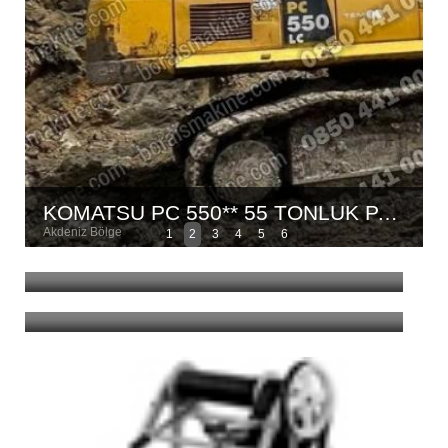
KOMATSU PC 550** 55 TONLUK PALETLI EKSKAVATÖR**
Akdeniz Bölge
1
2
3
4
5
6