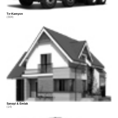
Tır-Kamyon
(304)
Sanayi & Emlak
(14)