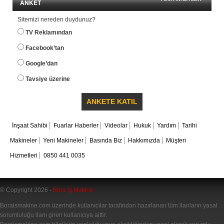
ANKET
Sitemizi nereden duydunuz?
TV Reklamından
Facebook’tan
Google’dan
Tavsiye üzerine
İnşaat Sahibi
Fuarlar Haberler
Videolar
Hukuk
Yardım
Tarihi
Makineler
Yeni Makineler
Basında Biz
Hakkımızda
Müşteri
Hizmetleri
0850 441 0035
© Copyright 2026 -
Bora İş Makine
Boraismakine.com üzerinde kullanıcılar tarafından hazırlanan tüm ilanların yasal
sorumluluğu ilanı giren kullanıcıya aittir.